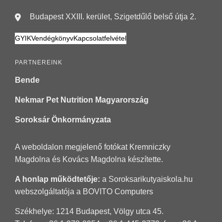
Budapest XXIII. kerület, Szigetdűlő belső útja 2.
GYIK
Vendégkönyv
Kapcsolatfelvétel
PARTNEREINK
Bende
Nekmar Pet Nutrition Magyarország
Soroksár Önkormányzata
A weboldalon megjelenő fotókat Kremniczky
Magdolna és Kovács Magdolna készítette.
A honlap működtetője:
a Soroksarikutyaiskola.hu
webszolgáltatója a
BOVITO Computers
Székhelye: 1214 Budapest, Völgy utca 45.