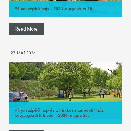
Pályaszépítő nap – 2024. augusztus 19.
Read More
23
MÁJ 2024
Pályaszépítő nap és „Trükkös mancsok” házi
kutya-gazdi kihívás – 2024. május 20.