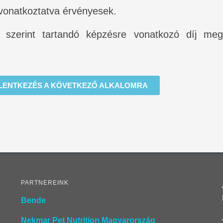
 vonatkoztatva érvényesek.
 szerint tartandó képzésre vonatkozó díj meg
LENTKEZÉS A KÖVETKEZŐ ALKALOMRA
PARTNEREINK
Bende
Nekmar Pet Nutrition Magyarország