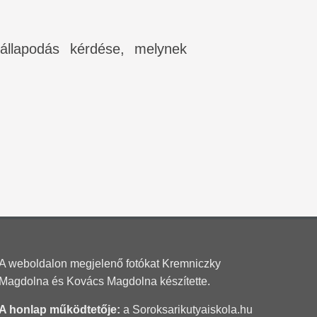
állapodás kérdése, melynek
A weboldalon megjelenő fotókat Kremniczky
Magdolna és Kovács Magdolna készítette.
A honlap működtetője:
a Soroksarikutyaiskola.hu