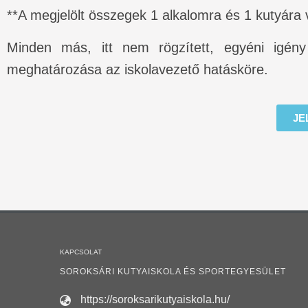
**A megjelölt összegek 1 alkalomra és 1 kutyára
Minden más, itt nem rögzített, egyéni igény
meghatározása az iskolavezető hatásköre.
JE
KAPCSOLAT
SOROKSÁRI KUTYAISKOLA ÉS SPORTEGYESÜLET
https://soroksarikutyaiskola.hu/