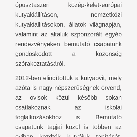
ópusztaszeri közép-kelet-európai
kutyakiállításon, nemzetközi
kutyakiállításokon, állatok világnapján,
valamint az általuk szponzorált egyéb
rendezvényeken bemutató csapatunk
gondoskodott a közönség
szórakoztatásáról.
2012-ben elindítottuk a kutyaovit, mely
azóta is nagy népszerűségnek örvend,
az ovisok közül később sokan
csatlakoznak az iskolai
foglalkozásokhoz is. Bemutató
csapatunk tagjai közül is többen az
oviban kezdték kutyájuk tanítását.