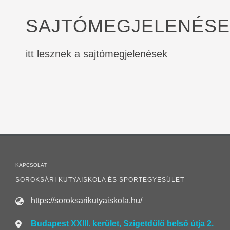
SAJTÓMEGJELENÉS
itt lesznek a sajtómegjelenések
KAPCSOLAT
SOROKSÁRI KUTYAISKOLA ÉS SPORTEGYESÜLET
https://soroksarikutyaiskola.hu/
Budapest XXIII. kerület, Szigetdűlő belső útja 2.