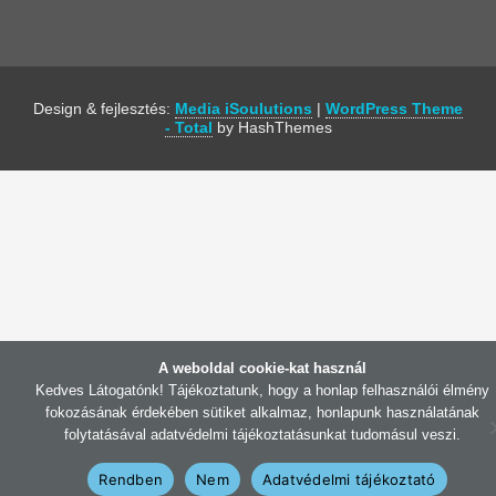
Design & fejlesztés:
Media iSoulutions
|
WordPress Theme
- Total
by HashThemes
A weboldal cookie-kat használ
Kedves Látogatónk! Tájékoztatunk, hogy a honlap felhasználói élmény
fokozásának érdekében sütiket alkalmaz, honlapunk használatának
folytatásával adatvédelmi tájékoztatásunkat tudomásul veszi.
Rendben
Nem
Adatvédelmi tájékoztató