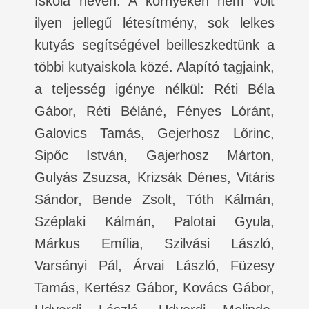
Iskola néven. A környéken nem volt
ilyen jellegű létesítmény, sok lelkes
kutyás segítségével beilleszkedtünk a
többi kutyaiskola közé. Alapító tagjaink,
a teljesség igénye nélkül: Réti Béla
Gábor, Réti Béláné, Fényes Lóránt,
Galovics Tamás, Gejerhosz Lőrinc,
Sipőc István, Gajerhosz Márton,
Gulyás Zsuzsa, Krizsák Dénes, Vitáris
Sándor, Bende Zsolt, Tóth Kálmán,
Széplaki Kálmán, Palotai Gyula,
Márkus Emília, Szilvási László,
Varsányi Pál, Árvai László, Füzesy
Tamás, Kertész Gábor, Kovács Gábor,