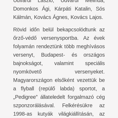
Udvardi László, Udvardi Melinda,
Domonkos Ági, Kárpáti Katalin, Sós
Kálmán, Kovács Ágnes, Kovács Lajos.
Rövid időn belül bekapcsolódtunk az
őrző-védő versenysportba. Az évek
folyamán rendeztünk több meghívásos
versenyt, Budapest- és országos
bajnokságot, valamint speciális
nyomkövető versenyeket.
Magyarországon elsőként vezettük be
a flyball (repülő labda) sportot, a
„Pedigree” állateledelt forgalmazó cég
szponzorálásával. Felkérésükre az
1998-as kutyák világkiállításán, az