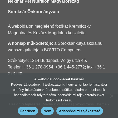
Nekmar Pet Nutrition Magyarország
Soroksár Önkormányzata
A weboldalon megjelenő fotókat Kremniczky
Magdolna és Kovács Magdolna készítette.
A honlap működtetője:
a Soroksarikutyaiskola.hu
webszolgáltatója a
BOVITO Computers
Székhelye: 1214 Budapest, Völgy utca 45.
Telefon: +36 1 278-0954, +36 1 445-2772; fax: +36 1
278-095
A weboldal cookie-kat használ
Kedves Látogatónk! Tájékoztatunk, hogy a honlap felhasználói
élmény fokozásának érdekében sütiket alkalmaz, honlapunk
használatának folytatásával adatvédelmi tájékoztatásunkat
tudomásul veszi.
Design & fejlesztés:
Media iSoulutions
|
WordPress Theme -
Total
by HashThemes
Rendben
Nem
Adatvédelmi tájékoztató