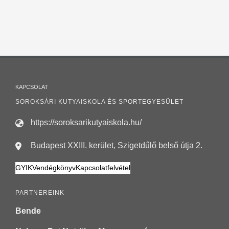
KAPCSOLAT
SOROKSÁRI KUTYAISKOLA ÉS SPORTEGYESÜLET
https://soroksarikutyaiskola.hu/
Budapest XXIII. kerület, Szigetdűlő belső útja 2.
GYIK
Vendégkönyv
Kapcsolatfelvétel
PARTNEREINK
Bende