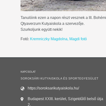
Tanulóink ezen a napon részt vesznek a III. Bohé
Qtyaverzum Kutyaiskola a szervezője.
Szurkoljunk együtt nekik!
Fotó:
Kremniczky Magdolna, Magdi fotó
KAPCSOLAT
SOROKSÁRI KUTYAISKOLA ÉS SPORTEGYESÜLET
https://soroksarikutyaiskola.hu/
Budapest XXIII. kerület, Szigetdűlő belső útja
2.