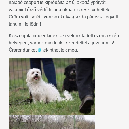
haladó csoport is kipróbálta az új akadálypályát,
valamint őrző-védő feladatokban is részt vehettek.
Öröm volt ismét ilyen sok kutya-gazda párossal együtt
tanulni, fejlődni!
Köszönjük mindenkinek, aki velünk tartott ezen a szép
hétvégén, várunk mindenkit szeretettel a jövőben is!
Órarendünket
itt
tekinthetitek meg.