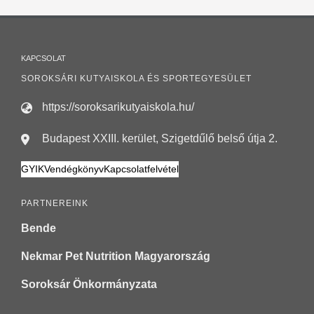
KAPCSOLAT
SOROKSÁRI KUTYAISKOLA ÉS SPORTEGYESÜLET
https://soroksarikutyaiskola.hu/
Budapest XXIII. kerület, Szigetdűlő belső útja 2.
GYIK
Vendégkönyv
Kapcsolatfelvétel
PARTNEREINK
Bende
Nekmar Pet Nutrition Magyarország
Soroksár Önkormányzata